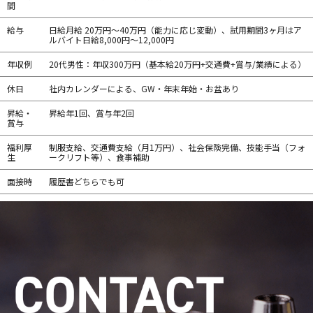
間
給与
日給月給 20万円～40万円（能力に応じ変動）、試用期間3ヶ月はア
ルバイト日給8,000円～12,000円
年収例
20代男性：年収300万円（基本給20万円+交通費+賞与/業績による）
休日
社内カレンダーによる、GW・年末年始・お盆あり
昇給・
昇給年1回、賞与年2回
賞与
福利厚
制服支給、交通費支給（月1万円）、社会保険完備、技能手当（フォ
生
ークリフト等）、食事補助
面接時
履歴書どちらでも可