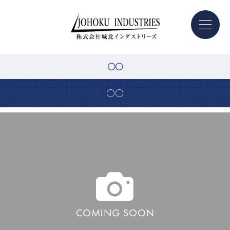
○○
○○